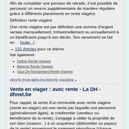
Afin de compléter une pension de retraite, il est possible de
percevoir un revenu supplémentaire de manière régulière
grâce à différents placements en rente viagère.
Définition rente viagère
Une rente viagère est par définition une somme d'argent
versée mensuellement, trimestriellement ou annuellement à
un bénéficiaire jusqu'à son décès. Son versement se fait
en...
[suite...]
→
132 Articles
pour ce thème
Voir également
:
Define Rente Viagere
Bareme Rente Viagere
Taux De Rendement Rente Viagere
VENTE D'UN BIEN EN RENTE VIAGERE »
Vente en viager : avec rente - La DH -
dhnet.be
Pour rappel, la vente d'un immeuble avec rente viagère
(vente en viager) est une vente par laquelle une personne
(généralement âgée), le crédirentier (vendeur ou
bénéficiaire de la rente), s'engage à céder la propriété de
son bien (maison...) à un acquéreur (débirentier ou payeur
de la rente) moyennant le paiement périodique (chaque