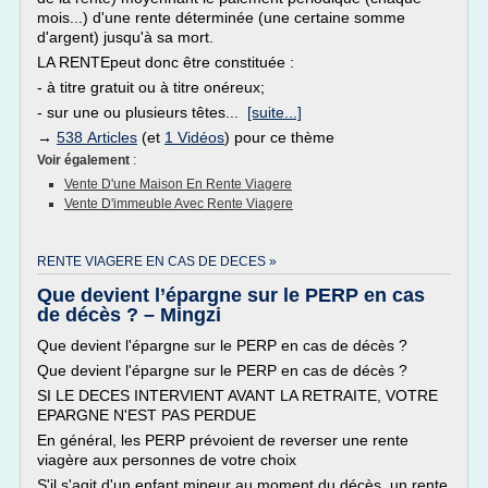
mois...) d'une rente déterminée (une certaine somme
d'argent) jusqu'à sa mort.
LA RENTEpeut donc être constituée :
- à titre gratuit ou à titre onéreux;
- sur une ou plusieurs têtes...
[suite...]
→
538 Articles
(et
1 Vidéos
) pour ce thème
Voir également
:
Vente D'une Maison En Rente Viagere
Vente D'immeuble Avec Rente Viagere
RENTE VIAGERE EN CAS DE DECES »
Que devient l’épargne sur le PERP en cas
de décès ? – Mingzi
Que devient l'épargne sur le PERP en cas de décès ?
Que devient l'épargne sur le PERP en cas de décès ?
SI LE DECES INTERVIENT AVANT LA RETRAITE, VOTRE
EPARGNE N'EST PAS PERDUE
En général, les PERP prévoient de reverser une rente
viagère aux personnes de votre choix
S'il s'agit d'un enfant mineur au moment du décès, un rente