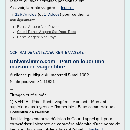
retraite ou avec certaines pensions à vie.
A savoir, la rente viagère...
[suite...]
→
126 Articles
(et
1 Vidéos
) pour ce thème
Voir également
:
Rente Viagere Non Payee
Calcul Rente Viagere Sur Deux Tetes
Rente Viagere Non Paye
CONTRAT DE VENTE AVEC RENTE VIAGERE »
Universimmo.com - Peut-on louer une
maison en viager libre
Audience publique du mercredi 5 mai 1982
N° de pourvoi: 81-11821
...
Titrages et résumés :
1) VENTE - Prix - Rente viagère - Montant - Montant
supérieur aux loyers de l'immeuble - Baux commerciaux -
Possibilité de révision.
Justifie légalement sa décision la Cour d'appel qui, pour
caractériser l'absence de caractère aléatoire d'une vente de
biens et droits immobiliers faisant l'objet...
[suite...]