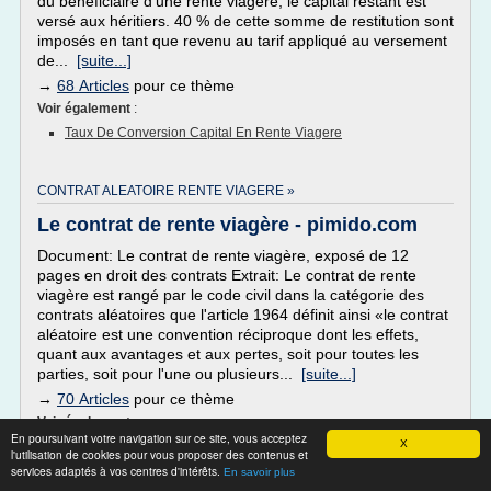
du bénéficiaire d'une rente viagère, le capital restant est
versé aux héritiers. 40 % de cette somme de restitution sont
imposés en tant que revenu au tarif appliqué au versement
de...
[suite...]
→
68 Articles
pour ce thème
Voir également
:
Taux De Conversion Capital En Rente Viagere
CONTRAT ALEATOIRE RENTE VIAGERE »
Le contrat de rente viagère - pimido.com
Document: Le contrat de rente viagère, exposé de 12
pages en droit des contrats Extrait: Le contrat de rente
viagère est rangé par le code civil dans la catégorie des
contrats aléatoires que l'article 1964 définit ainsi «le contrat
aléatoire est une convention réciproque dont les effets,
quant aux avantages et aux pertes, soit pour toutes les
parties, soit pour l'une ou plusieurs...
[suite...]
→
70 Articles
pour ce thème
Voir également
:
En poursuivant votre navigation sur ce site, vous acceptez
X
Annulation Contrat Rente Viagere
l'utilisation de cookies pour vous proposer des contenus et
services adaptés à vos centres d'intérêts.
En savoir plus
RENTE VIAGERE ET ISF »