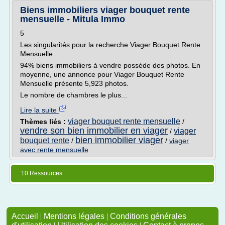
Biens immobiliers viager bouquet rente
mensuelle - Mitula Immo
5
Les singularités pour la recherche Viager Bouquet Rente
Mensuelle
94% biens immobiliers à vendre possède des photos. En
moyenne, une annonce pour Viager Bouquet Rente
Mensuelle présente 5,923 photos.
Le nombre de chambres le plus...
Lire la suite
viager bouquet rente mensuelle
Thèmes liés :
/
vendre son bien immobilier en viager
viager
/
bien immobilier viager
bouquet rente
/
/
viager
avec rente mensuelle
10 Ressources
Accueil
|
Mentions légales
|
Conditions générales