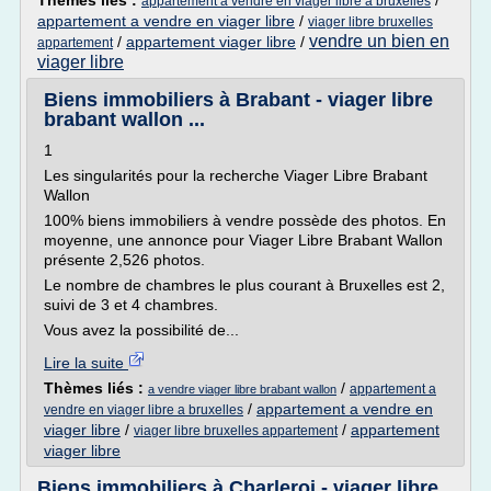
Thèmes liés :
/
appartement a vendre en viager libre a bruxelles
appartement a vendre en viager libre
/
viager libre bruxelles
vendre un bien en
/
appartement viager libre
/
appartement
viager libre
Biens immobiliers à Brabant - viager libre
brabant wallon ...
1
Les singularités pour la recherche Viager Libre Brabant
Wallon
100% biens immobiliers à vendre possède des photos. En
moyenne, une annonce pour Viager Libre Brabant Wallon
présente 2,526 photos.
Le nombre de chambres le plus courant à Bruxelles est 2,
suivi de 3 et 4 chambres.
Vous avez la possibilité de...
Lire la suite
Thèmes liés :
/
appartement a
a vendre viager libre brabant wallon
/
appartement a vendre en
vendre en viager libre a bruxelles
viager libre
/
/
appartement
viager libre bruxelles appartement
viager libre
Biens immobiliers à Charleroi - viager libre