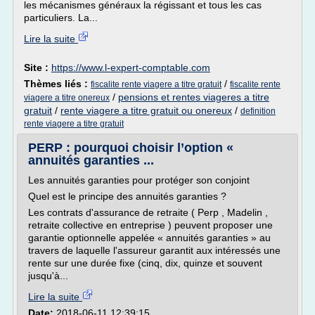
les mécanismes généraux la régissant et tous les cas
particuliers. La...
Lire la suite
Site :
https://www.l-expert-comptable.com
Thèmes liés :
/
fiscalite rente viagere a titre gratuit
fiscalite rente
/
pensions et rentes viageres a titre
viagere a titre onereux
gratuit
/
rente viagere a titre gratuit ou onereux
/
definition
rente viagere a titre gratuit
PERP : pourquoi choisir l’option «
annuités garanties ...
Les annuités garanties pour protéger son conjoint
Quel est le principe des annuités garanties ?
Les contrats d'assurance de retraite ( Perp , Madelin ,
retraite collective en entreprise ) peuvent proposer une
garantie optionnelle appelée « annuités garanties » au
travers de laquelle l'assureur garantit aux intéressés une
rente sur une durée fixe (cinq, dix, quinze et souvent
jusqu'à...
Lire la suite
Date:
2018-06-11 12:39:15