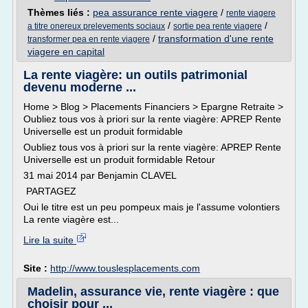
Thèmes liés :
pea assurance rente viagere
/
rente viagere
/
/
a titre onereux prelevements sociaux
sortie pea rente viagere
/
transformation d'une rente
transformer pea en rente viagere
viagere en capital
La rente viagère: un outils patrimonial
devenu moderne ...
Home > Blog > Placements Financiers > Epargne Retraite >
Oubliez tous vos à priori sur la rente viagère: APREP Rente
Universelle est un produit formidable
Oubliez tous vos à priori sur la rente viagère: APREP Rente
Universelle est un produit formidable Retour
31 mai 2014 par Benjamin CLAVEL
PARTAGEZ
Oui le titre est un peu pompeux mais je l'assume volontiers
La rente viagère est...
Lire la suite
Site :
http://www.touslesplacements.com
Madelin, assurance vie, rente viagère : que
choisir pour ...