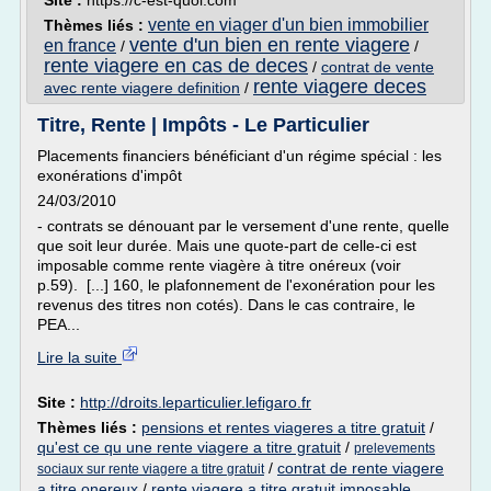
Site :
https://c-est-quoi.com
vente en viager d'un bien immobilier
Thèmes liés :
vente d'un bien en rente viagere
en france
/
/
rente viagere en cas de deces
/
contrat de vente
rente viagere deces
avec rente viagere definition
/
Titre, Rente | Impôts - Le Particulier
Placements financiers bénéficiant d'un régime spécial : les
exonérations d'impôt
24/03/2010
- contrats se dénouant par le versement d'une rente, quelle
que soit leur durée. Mais une quote-part de celle-ci est
imposable comme rente viagère à titre onéreux (voir
p.59). [...] 160, le plafonnement de l'exonération pour les
revenus des titres non cotés). Dans le cas contraire, le
PEA...
Lire la suite
Site :
http://droits.leparticulier.lefigaro.fr
Thèmes liés :
pensions et rentes viageres a titre gratuit
/
qu'est ce qu une rente viagere a titre gratuit
/
prelevements
/
contrat de rente viagere
sociaux sur rente viagere a titre gratuit
a titre onereux
/
rente viagere a titre gratuit imposable