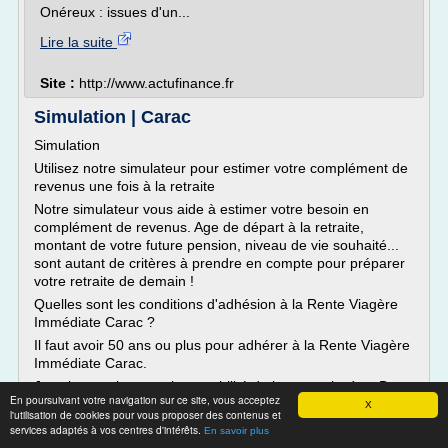
Onéreux : issues d'un...
Lire la suite
Site :
http://www.actufinance.fr
Simulation | Carac
Simulation
Utilisez notre simulateur pour estimer votre complément de
revenus une fois à la retraite
Notre simulateur vous aide à estimer votre besoin en
complément de revenus. Age de départ à la retraite,
montant de votre future pension, niveau de vie souhaité...
sont autant de critères à prendre en compte pour préparer
votre retraite de demain !
Quelles sont les conditions d'adhésion à la Rente Viagère
Immédiate Carac ?
Il faut avoir 50 ans ou plus pour adhérer à la Rente Viagère
Immédiate Carac.
Je suis sceptique sur la rentabilité de la rente viagère. De
En poursuivant votre navigation sur ce site, vous acceptez
plus, je suis âgé et je...
X
l'utilisation de cookies pour vous proposer des contenus et
services adaptés à vos centres d'intérêts.
En savoir plus
Lire la suite