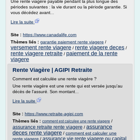
Une rente viagère payable pendant la plus longue des
périodes suivantes : la vie durant ou la période garantie. Si
vous décédez avant...
Lire la suite
Site :
https://www.canadalife.com
Thèmes liés :
garantie paiement rente viagere
/
versement rente viagere
rente viagere deces
/
/
rente viagere retraite
paiement de la rente
/
viagere
Rente Viagère | AGIPI Retraite
Comment est calculée une rente viagère ?
Une rente viagère est une rente qui est versée jusqu'au
décès de l'assuré. Son montant...
Lire la suite
Site :
https://www.retraite-agipi.com
Thèmes liés :
/
comment est calculee une rente viagere
assurance
assurance retraite rente viagere
/
deces rente viagere
/
comment est calculer une
assurance vie rente viagere ou capital
rente viagere
/