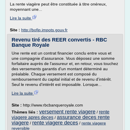
La rente viagère peut être constituée à titre onéreux,
moyennant une...
Lire la suite
Site :
http://bofip.impots.gouv.fr
Revenu tiré des REER convertis - RBC
Banque Royale
Une rente est un contrat financier conclu entre vous et
une compagnie d'assurance. Vous déposez une somme
forfaitaire auprès de l'assureur et, en retour, vous touchez
des versements garantis d'un montant déterminé au
préalable. Chaque versement est composé du
remboursement du capital initial et de revenu d'intérêt.
Seul le revenu d'intérêt est imposable. Lorsque...
Lire la suite
Site :
http://www.rbcbanqueroyale.com
versement rente viagere
rente
Thèmes liés :
/
assurance deces rente
viagere apres deces
/
viagere
rente viagere deces
/
/
rente viagere
reversible