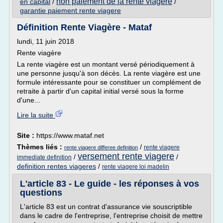
non paiement de la rente viagere
en capital
/
/
garantie paiement rente viagere
Définition Rente Viagère - Mataf
lundi, 11 juin 2018
Rente viagère
La rente viagère est un montant versé périodiquement à
une personne jusqu'à son décès. La rente viagère est une
formule intéressante pour se constituer un complément de
retraite à partir d'un capital initial versé sous la forme
d'une...
Lire la suite
Site :
https://www.mataf.net
Thèmes liés :
/
rente viagere
rente viagere differee definition
versement rente viagere
/
/
immediate definition
definition rentes viageres
/
rente viagere loi madelin
L'article 83 - Le guide - les réponses à vos
questions
L'article 83 est un contrat d'assurance vie souscriptible
dans le cadre de l'entreprise, l'entreprise choisit de mettre