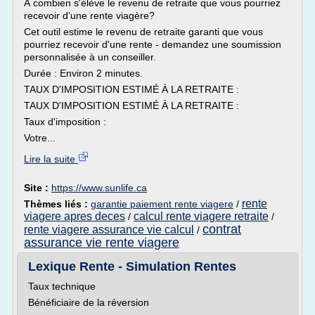
À combien s'élève le revenu de retraite que vous pourriez
recevoir d'une rente viagère?
Cet outil estime le revenu de retraite garanti que vous
pourriez recevoir d'une rente - demandez une soumission
personnalisée à un conseiller.
Durée : Environ 2 minutes.
TAUX D'IMPOSITION ESTIMÉ À LA RETRAITE :
TAUX D'IMPOSITION ESTIMÉ À LA RETRAITE :
Taux d'imposition :
Votre...
Lire la suite
Site :
https://www.sunlife.ca
rente
Thèmes liés :
garantie paiement rente viagere
/
viagere apres deces
calcul rente viagere retraite
/
/
contrat
rente viagere assurance vie calcul
/
assurance vie rente viagere
Lexique Rente - Simulation Rentes
Taux technique
Bénéficiaire de la réversion