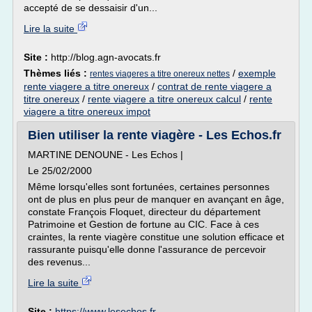
accepté de se dessaisir d'un...
Lire la suite
Site :
http://blog.agn-avocats.fr
Thèmes liés :
/
exemple
rentes viageres a titre onereux nettes
rente viagere a titre onereux
/
contrat de rente viagere a
titre onereux
/
rente viagere a titre onereux calcul
/
rente
viagere a titre onereux impot
Bien utiliser la rente viagère - Les Echos.fr
MARTINE DENOUNE - Les Echos |
Le 25/02/2000
Même lorsqu'elles sont fortunées, certaines personnes
ont de plus en plus peur de manquer en avançant en âge,
constate François Floquet, directeur du département
Patrimoine et Gestion de fortune au CIC. Face à ces
craintes, la rente viagère constitue une solution efficace et
rassurante puisqu'elle donne l'assurance de percevoir
des revenus...
Lire la suite
Site :
https://www.lesechos.fr