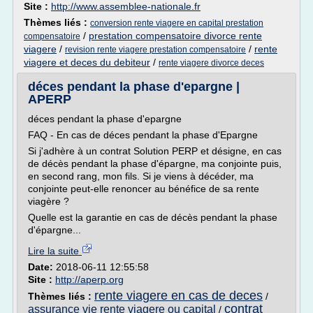
Site :
http://www.assemblee-nationale.fr
Thèmes liés :
conversion rente viagere en capital prestation
/
prestation compensatoire divorce rente
compensatoire
viagere
/
/
rente
revision rente viagere prestation compensatoire
viagere et deces du debiteur
/
rente viagere divorce deces
déces pendant la phase d'epargne |
APERP
déces pendant la phase d'epargne
FAQ - En cas de déces pendant la phase d'Epargne
Si j'adhère à un contrat Solution PERP et désigne, en cas
de décès pendant la phase d'épargne, ma conjointe puis,
en second rang, mon fils. Si je viens à décéder, ma
conjointe peut-elle renoncer au bénéfice de sa rente
viagère ?
Quelle est la garantie en cas de décès pendant la phase
d'épargne...
Lire la suite
Date:
2018-06-11 12:55:58
Site :
http://aperp.org
rente viagere en cas de deces
Thèmes liés :
/
contrat
assurance vie rente viagere ou capital
/