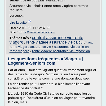
seraient beaucoup plus avantageux ?
Assurance-vie : choisir entre rente viagère et retraits
réguliers
Lorsque...
Lire la suite
Date:
2018-06-11 12:37:25
Site :
https://www.retraite.com
contrat assurance vie rente
Thèmes liés :
viagere
rente viagere assurance vie calcul
/
/
taux
rente viagere assurance vie
/
assurance vie sortie en
rente viagere
/
rente viagere assurance vie imposition
Les questions fréquentes « Viager » |
Logement-Seniors.com
Par ailleurs, il faut être vigilant quant au versement régulier
des rentes faute de quoi l'administration fiscale peut
considérer cette vente comme une donation déguisée.
Le débirentier peut-il revendre le bien immobilier avant
l'échéance du contrat ?
L'article 1690 du Code Civil statue sur cette question et
précise que l'acquéreur d'un bien en viager peut revendre
le bien, mais...