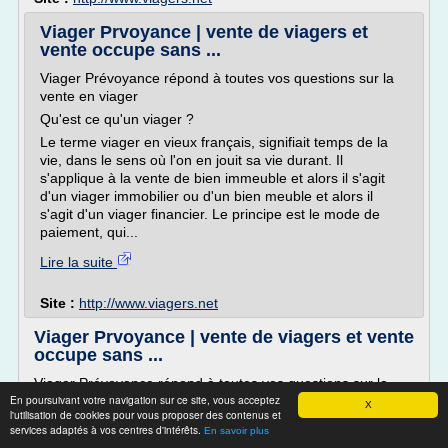
Viager Prvoyance | vente de viagers et
vente occupe sans ...
Viager Prévoyance répond à toutes vos questions sur la
vente en viager
Qu'est ce qu'un viager ?
Le terme viager en vieux français, signifiait temps de la
vie, dans le sens où l'on en jouit sa vie durant. Il
s'applique à la vente de bien immeuble et alors il s'agit
d'un viager immobilier ou d'un bien meuble et alors il
s'agit d'un viager financier. Le principe est le mode de
paiement, qui...
Lire la suite
Site :
http://www.viagers.net
Viager Prvoyance | vente de viagers et vente
occupe sans ...
Viager Prévoyance répond à toutes vos questions sur la
En poursuivant votre navigation sur ce site, vous acceptez
vente en viager
X
l'utilisation de cookies pour vous proposer des contenus et
Qu'est ce qu'un viager ?
services adaptés à vos centres d'intérêts.
En savoir plus
Le terme viager en vieux français, signifiait temps de la vie,