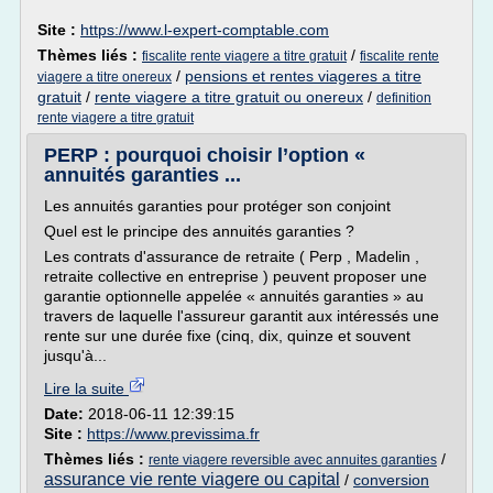
Site :
https://www.l-expert-comptable.com
Thèmes liés :
/
fiscalite rente viagere a titre gratuit
fiscalite rente
/
pensions et rentes viageres a titre
viagere a titre onereux
gratuit
/
rente viagere a titre gratuit ou onereux
/
definition
rente viagere a titre gratuit
PERP : pourquoi choisir l’option «
annuités garanties ...
Les annuités garanties pour protéger son conjoint
Quel est le principe des annuités garanties ?
Les contrats d'assurance de retraite ( Perp , Madelin ,
retraite collective en entreprise ) peuvent proposer une
garantie optionnelle appelée « annuités garanties » au
travers de laquelle l'assureur garantit aux intéressés une
rente sur une durée fixe (cinq, dix, quinze et souvent
jusqu'à...
Lire la suite
Date:
2018-06-11 12:39:15
Site :
https://www.previssima.fr
Thèmes liés :
/
rente viagere reversible avec annuites garanties
assurance vie rente viagere ou capital
/
conversion