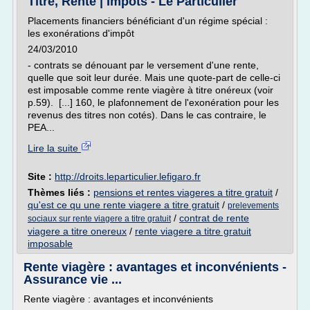
Titre, Rente | Impôts - Le Particulier
Placements financiers bénéficiant d'un régime spécial :
les exonérations d'impôt
24/03/2010
- contrats se dénouant par le versement d'une rente,
quelle que soit leur durée. Mais une quote-part de celle-ci
est imposable comme rente viagère à titre onéreux (voir
p.59). [...] 160, le plafonnement de l'exonération pour les
revenus des titres non cotés). Dans le cas contraire, le
PEA...
Lire la suite
Site :
http://droits.leparticulier.lefigaro.fr
Thèmes liés :
pensions et rentes viageres a titre gratuit
/
qu'est ce qu une rente viagere a titre gratuit
/
prelevements
/
contrat de rente
sociaux sur rente viagere a titre gratuit
viagere a titre onereux
/
rente viagere a titre gratuit
imposable
Rente viagère : avantages et inconvénients -
Assurance vie ...
Rente viagère : avantages et inconvénients