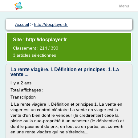
Menu
Accueil
>
http://docplayer.fr
Site : http://docplayer.fr
Classement : 214 / 390
3 articles sélectionnés
La rente viagère. I. Définition et principes. 1. La
vente ...
il y a 2 ans
Total affichages :
Transcription
1 La rente viagère I. Définition et principes 1. La vente en
viager est un contrat aléatoire La vente en viager est la
vente d'un bien dont le vendeur (le crédirentier) cède la
pleine ou la nue-propriété à un acheteur (le débirentier) et
dont le paiement du prix, en tout ou en partie, est converti
en une rente viagère qui ne s'éteindra...