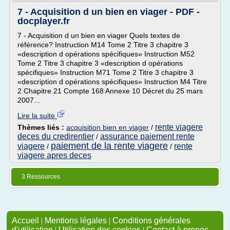
7 - Acquisition d un bien en viager - PDF -
docplayer.fr
7 - Acquisition d un bien en viager Quels textes de
référence? Instruction M14 Tome 2 Titre 3 chapitre 3
«description d opérations spécifiques» Instruction M52
Tome 2 Titre 3 chapitre 3 «description d opérations
spécifiques» Instruction M71 Tome 2 Titre 3 chapitre 3
«description d opérations spécifiques» Instruction M4 Titre
2 Chapitre 21 Compte 168 Annexe 10 Décret du 25 mars
2007...
Lire la suite
rente viagere
Thèmes liés :
acquisition bien en viager
/
deces du credirentier
assurance paiement rente
/
paiement de la rente viagere
viagere
rente
/
/
viagere apres deces
3 Ressources
Accueil
|
Mentions légales
|
Conditions générales
d'utilisation
|
Utilisation des cookies
|
Contact à propos