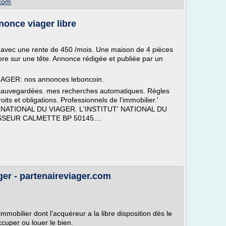
.com
nonce viager libre
 avec une rente de 450 /mois. Une maison de 4 pièces
bre sur une tête. Annonce rédigée et publiée par un
AGER: nos annonces leboncoin.
auvegardées. mes recherches automatiques. Règles
oits et obligations. Professionnels de l'immobilier.'
UT' NATIONAL DU VIAGER. L'INSTITUT' NATIONAL DU
SSEUR CALMETTE BP 50145....
ager - partenaireviager.com
 immobilier dont l'acquéreur a la libre disposition dès le
ccuper ou louer le bien.