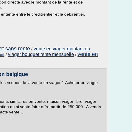
ation directe avec le montant de la rente et de
r.
ntente entre le créditrentier et le débirentier.
et sans rente
vente en viager montant du
/
vente en
viager bouquet rente mensuelle
uet
/
/
ion belgique
z les risques de la vente en viager 1 Acheter en viager -
nts similaires en vente: maison viager libre, viager
ion ou si vente faire offre partir de 250.000 . A vendre
acte vente...