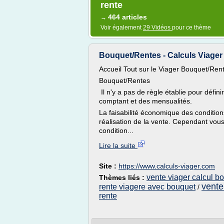
rente
464 articles
→
Voir également
29 Vidéos
pour ce thème
Bouquet/Rentes - Calculs Viager 
Accueil Tout sur le Viager Bouquet/Ren
Bouquet/Rentes
Il n'y a pas de règle établie pour défin
comptant et des mensualités.
La faisabilité économique des conditio
réalisation de la vente. Cependant vous
condition...
Lire la suite
Site :
https://www.calculs-viager.com
vente viager calcul b
Thèmes liés :
vente
rente viagere avec bouquet
/
rente