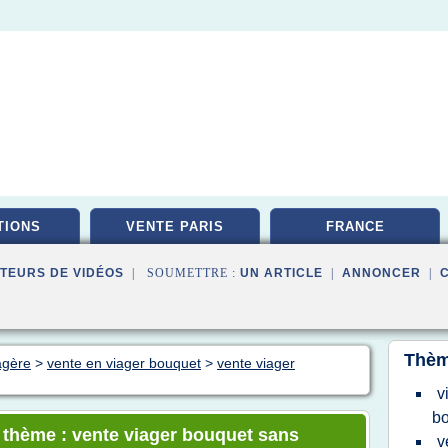
TIONS
VENTE PARIS
FRANCE
TEURS DE VIDÉOS
| SOUMETTRE :
UN ARTICLE
|
ANNONCER
|
Thèm
agère
>
vente en viager bouquet
>
vente viager
v
b
e thème : vente viager bouquet sans
v