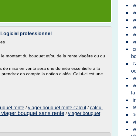
v
v
v
v
Logiciel professionnel
v
v
tes
c
ir le montant du bouquet et/ou de la rente viagère ou du
b
c
ns de mise en vente sera une donnée essentielle à la
o
 prendrez en compte la notion d'aléa. Celui-ci est une
v
v
la
i
r
ouquet rente
viager bouquet rente calcul
calcul
/
/
 viager bouquet sans rente
viager bouquet
/
a
v
v