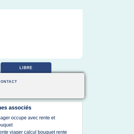
LIBRE
CONTACT
es associés
iager occupe avec rente et
ouquet
ente viager calcul bouquet rente