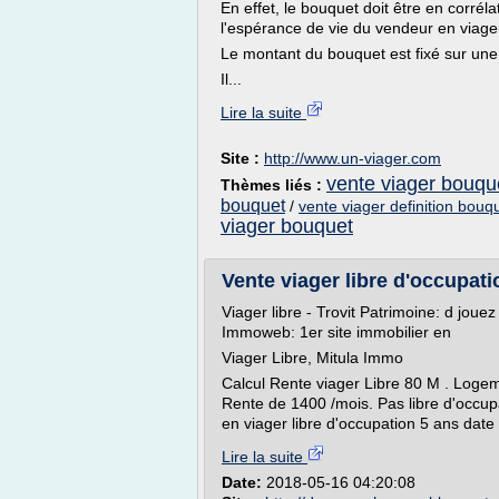
En effet, le bouquet doit être en corrél
l'espérance de vie du vendeur en viage
Le montant du bouquet est fixé sur une e
Il...
Lire la suite
Site :
http://www.un-viager.com
vente viager bouqu
Thèmes liés :
bouquet
/
vente viager definition bouq
viager bouquet
Vente viager libre d'occupat
Viager libre - Trovit Patrimoine: d joue
Immoweb: 1er site immobilier en
Viager Libre, Mitula Immo
Calcul Rente viager Libre 80 M . Logeme
Rente de 1400 /mois. Pas libre d'occupat
en viager libre d'occupation 5 ans date 
Lire la suite
Date:
2018-05-16 04:20:08