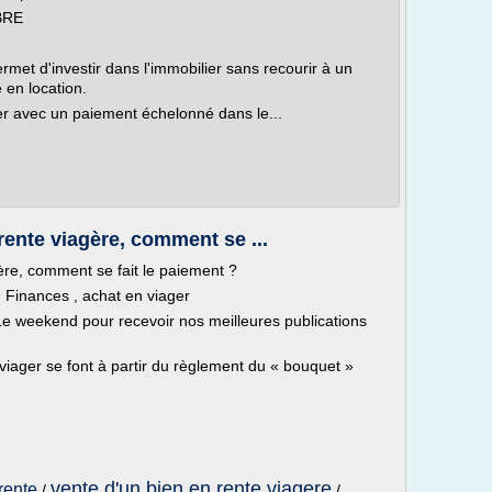
BRE
rmet d'investir dans l'immobilier sans recourir à un
 en location.
ier avec un paiement échelonné dans le...
rente viagère, comment se ...
ère, comment se fait le paiement ?
Finances , achat en viager
n Le weekend pour recevoir nos meilleures publications
viager se font à partir du règlement du « bouquet »
vente d'un bien en rente viagere
rente
/
/