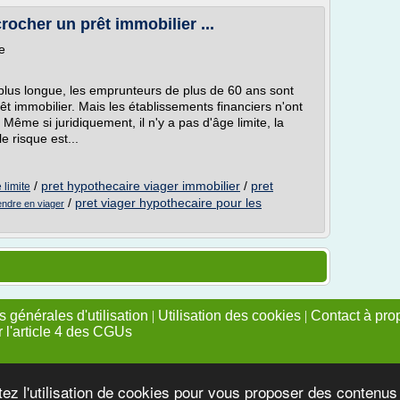
crocher un prêt immobilier ...
e
plus longue, les emprunteurs de plus de 60 ans sont
t immobilier. Mais les établissements financiers n'ont
 Même si juridiquement, il n'y a pas d'âge limite, la
e risque est...
/
pret hypothecaire viager immobilier
/
pret
 limite
/
pret viager hypothecaire pour les
vendre en viager
 générales d'utilisation
|
Utilisation des cookies
|
Contact à pro
r l'article 4 des CGUs
tez l'utilisation de cookies pour vous proposer des contenu