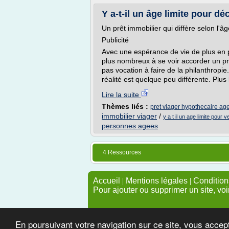
Y a-t-il un âge limite pour dé
Un prêt immobilier qui diffère selon l'âg
Publicité
Avec une espérance de vie de plus en 
plus nombreux à se voir accorder un prê
pas vocation à faire de la philanthropie.
réalité est quelque peu différente. Plus l
Lire la suite
Thèmes liés :
pret viager hypothecaire age
immobilier viager
/
y a t il un age limite pour 
personnes agees
4 Ressources
Accueil
|
Mentions légales
|
Conditions
Pour ajouter ou supprimer un site, voi
En poursuivant votre navigation sur ce site, vous accep