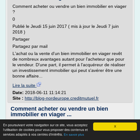
Comment acheter ou vendre un bien immobilier en viager
?
0
Publié le Jeudi 15 juin 2017 ( mis à jour le Jeudi 7 juin
2018 )
Partager
Partagez par mail
L'achat ou la vente d'un bien immobilier en viager revêt
de nombreux avantages autant pour l'acheteur que pour
le vendeur. D'une part, il permet à l'acquéreur de réaliser
un investissement immobilier qui peut s'avérer être une
bonne affaire...
Lire la suite
Date:
2018-06-11 11:14:21
Site :
http://blog-nordeurope.creditmutuel.fr
Comment acheter ou vendre un bien
immobilier en viager ...
Comment acheter ou vendre un bien immobilier en viager ?
En poursuivant votre navigation sur ce site, vous acceptez
X
l'utilisation de cookies pour vous proposer des contenus et
0
services adaptés à vos centres d'intérêts.
En savoir plus
Publié le Jeudi 15 juin 2017 ( mis à jour le Jeudi 7 juin 2018