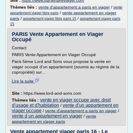
Site :
https://www.partenaireviager.com
Thèmes liés :
vente d'appartement a paris en viager
/
vente
/
vente appartement en viager
appartement viager libre paris
paris
/
/
appartement viager libre paris 15
appartement viager paris
15
PARIS Vente Appartement en Viager
Occupé
Contact
PARIS Vente Appartement en Viager Occupé
Paris 5ème Lord and Sons vous propose la vente en
viager occupé d'un appartement (soumis au régime de la
copropriété) sur...
Lire la suite
Site :
https://www.lord-and-sons.com
vente en viager occupe avec droit
Thèmes liés :
d'usage et d'habitation
vente d'un appartement en
/
viager occupe
/
vente d'appartement a paris en viager
/
vente d un appartement en viager
/
vente
appartement en viager paris
Vente appartement viager paris 16 - Le