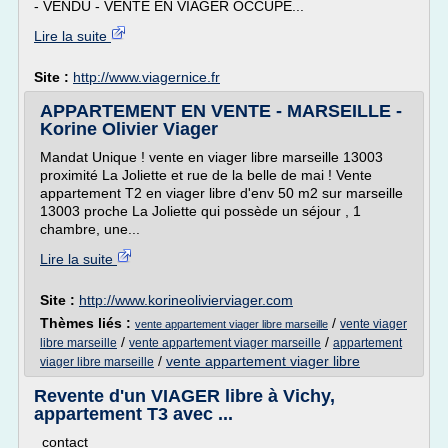
- VENDU - VENTE EN VIAGER OCCUPE...
Lire la suite
Site :
http://www.viagernice.fr
APPARTEMENT EN VENTE - MARSEILLE -
Korine Olivier Viager
Mandat Unique ! vente en viager libre marseille 13003
proximité La Joliette et rue de la belle de mai ! Vente
appartement T2 en viager libre d'env 50 m2 sur marseille
13003 proche La Joliette qui possède un séjour , 1
chambre, une...
Lire la suite
Site :
http://www.korineolivierviager.com
Thèmes liés :
/
vente viager
vente appartement viager libre marseille
/
/
libre marseille
vente appartement viager marseille
appartement
/
vente appartement viager libre
viager libre marseille
Revente d'un VIAGER libre à Vichy,
appartement T3 avec ...
contact