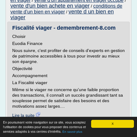
en viager
vente d'un appartement en viager occupe
/
/
vente d'un bien achete en viager
conditions de
/
vente d un bien en
vente d'un bien en viager
/
viager
Fiscalité viager - demembrement-8.com
Choisir
Euodia Finance
Nous suivre, c'est profiter de conseils d'experts en gestion
de patrimoine accessibles à tous pour investir au mieux
son épargne.
Objectivité
Accompagnement
La Fiscalité viager
Même si le viager ne concerne qu'une faible proportion
des transactions, il connaît un succès grandissant tant sa
souplesse permet de satisfaire des besoins et des
motivations assez larges....
Lire la suite
En poursuivant votre navigation sur ce site, vous acceptez
X
l'utilisation de cookies pour vous proposer des contenus et
Site :
http://www.demembrement-8.com
services adaptés à vos centres d'intérêts.
En savoir plus