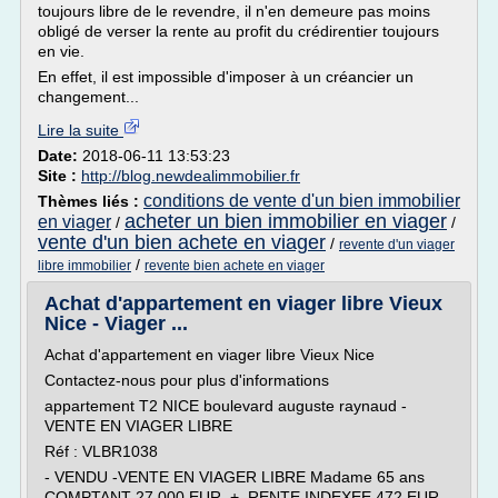
toujours libre de le revendre, il n'en demeure pas moins
obligé de verser la rente au profit du crédirentier toujours
en vie.
En effet, il est impossible d'imposer à un créancier un
changement...
Lire la suite
Date:
2018-06-11 13:53:23
Site :
http://blog.newdealimmobilier.fr
conditions de vente d'un bien immobilier
Thèmes liés :
acheter un bien immobilier en viager
en viager
/
/
vente d'un bien achete en viager
/
revente d'un viager
/
libre immobilier
revente bien achete en viager
Achat d'appartement en viager libre Vieux
Nice - Viager ...
Achat d'appartement en viager libre Vieux Nice
Contactez-nous pour plus d'informations
appartement T2 NICE boulevard auguste raynaud -
VENTE EN VIAGER LIBRE
Réf : VLBR1038
- VENDU -VENTE EN VIAGER LIBRE Madame 65 ans
COMPTANT 27.000 EUR + RENTE INDEXEE 472 EUR