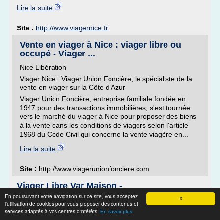
Lire la suite
Site :
http://www.viagernice.fr
Vente en viager à Nice : viager libre ou
occupé - Viager ...
Nice Libération
Viager Nice : Viager Union Foncière, le spécialiste de la
vente en viager sur la Côte d'Azur
Viager Union Foncière, entreprise familiale fondée en
1947 pour des transactions immobilières, s'est tournée
vers le marché du viager à Nice pour proposer des biens
à la vente dans les conditions de viagers selon l'article
1968 du Code Civil qui concerne la vente viagère en...
Lire la suite
Site :
http://www.viagerunionfonciere.com
Viager Libre Var Maison -
sitetooor.weebly.com
En poursuivant votre navigation sur ce site, vous acceptez
X
l'utilisation de cookies pour vous proposer des contenus et
Renee Costes Viager. Toutes nos annonces de vente de
services adaptés à vos centres d'intérêts.
En savoir plus
maisons, villas et appartements en viager libre dans le Var,