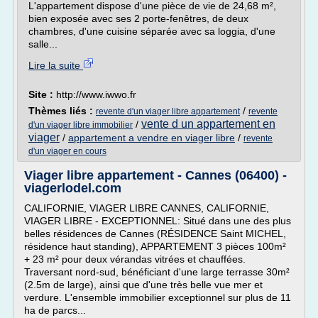
L'appartement dispose d'une pièce de vie de 24,68 m²,
bien exposée avec ses 2 porte-fenêtres, de deux
chambres, d'une cuisine séparée avec sa loggia, d'une
salle...
Lire la suite
Site :
http://www.iwwo.fr
Thèmes liés :
/
revente d'un viager libre appartement
revente
vente d un appartement en
/
d'un viager libre immobilier
viager
/
appartement a vendre en viager libre
/
revente
d'un viager en cours
Viager libre appartement - Cannes (06400) -
viagerlodel.com
CALIFORNIE, VIAGER LIBRE CANNES, CALIFORNIE,
VIAGER LIBRE - EXCEPTIONNEL: Situé dans une des plus
belles résidences de Cannes (RÉSIDENCE Saint MICHEL,
résidence haut standing), APPARTEMENT 3 pièces 100m²
+ 23 m² pour deux vérandas vitrées et chauffées.
Traversant nord-sud, bénéficiant d'une large terrasse 30m²
(2.5m de large), ainsi que d'une très belle vue mer et
verdure. L'ensemble immobilier exceptionnel sur plus de 11
ha de parcs...