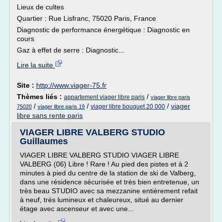
Lieux de cultes
Quartier : Rue Lisfranc, 75020 Paris, France
Diagnostic de performance énergétique : Diagnostic en
cours
Gaz à effet de serre : Diagnostic...
Lire la suite
Site :
http://www.viager-75.fr
Thèmes liés :
/
appartement viager libre paris
viager libre paris
/
/
/
viager
viager libre bouquet 20 000
75020
viager libre paris 19
libre sans rente paris
VIAGER LIBRE VALBERG STUDIO
Guillaumes
VIAGER LIBRE VALBERG STUDIO VIAGER LIBRE
VALBERG (06) Libre ! Rare ! Au pied des pistes et à 2
minutes à pied du centre de la station de ski de Valberg,
dans une résidence sécurisée et très bien entretenue, un
très beau STUDIO avec sa mezzanine entièrement refait
à neuf, très lumineux et chaleureux, situé au dernier
étage avec ascenseur et avec une...