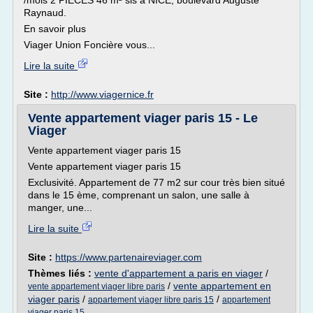
/mois 2 PIECES 46 m² sis à NICE, boulevard Auguste
Raynaud.
En savoir plus
Viager Union Foncière vous...
Lire la suite
Site :
http://www.viagernice.fr
Vente appartement viager paris 15 - Le
Viager
Vente appartement viager paris 15
Vente appartement viager paris 15
Exclusivité. Appartement de 77 m2 sur cour très bien situé
dans le 15 ème, comprenant un salon, une salle à
manger, une...
Lire la suite
Site :
https://www.partenaireviager.com
Thèmes liés :
vente d'appartement a paris en viager
/
/
vente appartement en
vente appartement viager libre paris
viager paris
/
/
appartement viager libre paris 15
appartement
viager paris 15