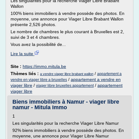
Les singularités pour la recherche Viager Libre Brabant
Wallon
100% biens immobiliers à vendre possède des photos. En
moyenne, une annonce pour Viager Libre Brabant Wallon
présente 2,526 photos.
Le nombre de chambres le plus courant à Bruxelles est 2,
suivi de 3 et 4 chambres.
Vous avez la possibilité de...
Lire la suite
Site :
https://immo.mitula.be
Thèmes liés :
/
appartement a
a vendre viager libre brabant wallon
/
appartement a vendre en
vendre en viager libre a bruxelles
viager libre
/
/
appartement
viager libre bruxelles appartement
viager libre
Biens immobiliers à Namur - viager libre
namur - Mitula Immo
1
Les singularités pour la recherche Viager Libre Namur
92% biens immobiliers à vendre possède des photos. En
moyenne, une annonce pour Viager Libre Namur