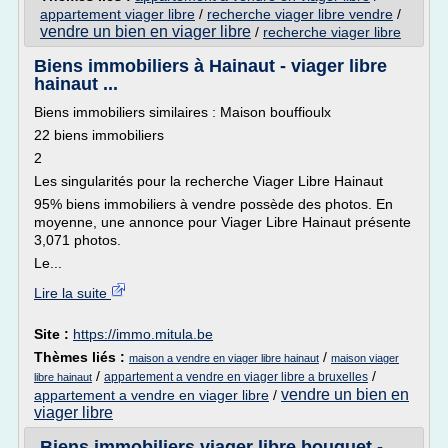
appartement viager libre
/
recherche viager libre vendre
/
vendre un bien en viager libre
/
recherche viager libre
Biens immobiliers à Hainaut - viager libre
hainaut ...
Biens immobiliers similaires : Maison bouffioulx
22 biens immobiliers
2
Les singularités pour la recherche Viager Libre Hainaut
95% biens immobiliers à vendre possède des photos. En
moyenne, une annonce pour Viager Libre Hainaut présente
3,071 photos.
Le...
Lire la suite
Site :
https://immo.mitula.be
Thèmes liés :
/
maison a vendre en viager libre hainaut
maison viager
/
/
appartement a vendre en viager libre a bruxelles
libre hainaut
vendre un bien en
appartement a vendre en viager libre
/
viager libre
Biens immobiliers viager libre bouquet -