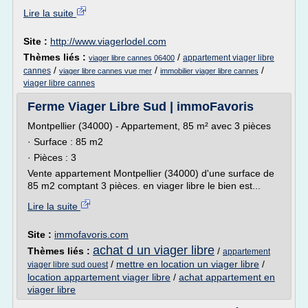
Lire la suite
Site :
http://www.viagerlodel.com
Thèmes liés :
/
appartement viager libre
viager libre cannes 06400
/
/
/
cannes
viager libre cannes vue mer
immobilier viager libre cannes
viager libre cannes
Ferme Viager Libre Sud | immoFavoris
Montpellier (34000) - Appartement, 85 m² avec 3 pièces
· Surface : 85 m2
· Pièces : 3
Vente appartement Montpellier (34000) d'une surface de
85 m2 comptant 3 pièces. en viager libre le bien est...
Lire la suite
Site :
immofavoris.com
achat d un viager libre
Thèmes liés :
/
appartement
/
mettre en location un viager libre
/
viager libre sud ouest
location appartement viager libre
/
achat appartement en
viager libre