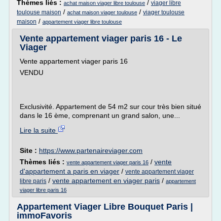
Thèmes liés :
/
viager libre
achat maison viager libre toulouse
/
/
toulouse maison
viager toulouse
achat maison viager toulouse
/
maison
appartement viager libre toulouse
Vente appartement viager paris 16 - Le
Viager
Vente appartement viager paris 16
VENDU
Exclusivité. Appartement de 54 m2 sur cour très bien situé
dans le 16 ème, comprenant un grand salon, une...
Lire la suite
Site :
https://www.partenaireviager.com
Thèmes liés :
/
vente
vente appartement viager paris 16
d'appartement a paris en viager
/
vente appartement viager
/
vente appartement en viager paris
/
libre paris
appartement
viager libre paris 16
Appartement Viager Libre Bouquet Paris |
immoFavoris