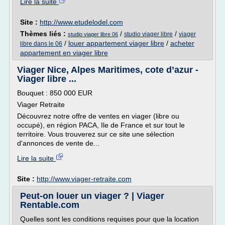
Lire la suite
Site :
http://www.etudelodel.com
Thèmes liés :
/
/
studio viager libre
viager
studio viager libre 06
/
louer appartement viager libre
/
acheter
libre dans le 06
appartement en viager libre
Viager Nice, Alpes Maritimes, cote d’azur -
Viager libre ...
Bouquet : 850 000 EUR
Viager Retraite
Découvrez notre offre de ventes en viager (libre ou
occupé), en région PACA, Ile de France et sur tout le
territoire. Vous trouverez sur ce site une sélection
d'annonces de vente de...
Lire la suite
Site :
http://www.viager-retraite.com
Peut-on louer un viager ? | Viager
Rentable.com
Quelles sont les conditions requises pour que la location