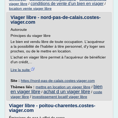
conditions de vente d'un bien en viager
viager libre
/
/
location vente viager libre
Viager libre - nord-pas-de-calais.costes-
viager.com
Autoroute
Principes du viager libre
Le bien est vendu libre de toute occupation. L'acquéreur
a la possibilité de l'habiter à titre personnel, d'y loger ses
proches, ou de le mettre en location.
L'achat en viager libre permet à l'acquéreur de bénéficier
d'un crédit,...
Lire la suite
Site :
https://nord-pas-de-calais.costes-viager.com
bien
Thèmes liés :
mettre en location un viager libre
/
en viager libre
achat d un viager libre
/
/
coste
viager libre
/
investissement locatif viager libre
Viager libre - poitou-charentes.costes-
viager.com
Émissions de gaz à effet de serre