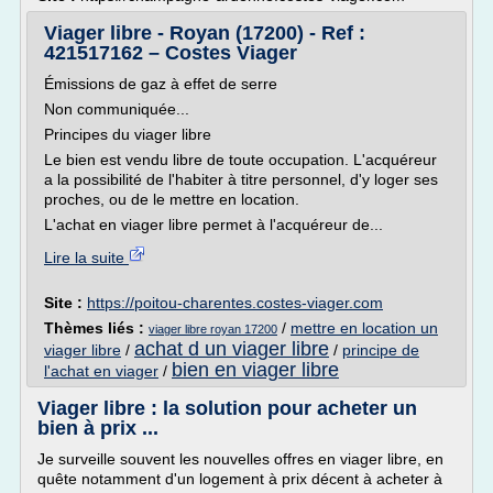
Viager libre - Royan (17200) - Ref :
421517162 – Costes Viager
Émissions de gaz à effet de serre
Non communiquée...
Principes du viager libre
Le bien est vendu libre de toute occupation. L'acquéreur
a la possibilité de l'habiter à titre personnel, d'y loger ses
proches, ou de le mettre en location.
L'achat en viager libre permet à l'acquéreur de...
Lire la suite
Site :
https://poitou-charentes.costes-viager.com
Thèmes liés :
/
mettre en location un
viager libre royan 17200
achat d un viager libre
viager libre
/
/
principe de
bien en viager libre
l'achat en viager
/
Viager libre : la solution pour acheter un
bien à prix ...
Je surveille souvent les nouvelles offres en viager libre, en
quête notamment d'un logement à prix décent à acheter à