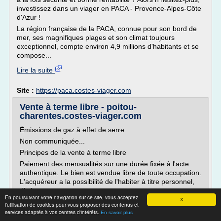
investissez dans un viager en PACA - Provence-Alpes-Côte
d'Azur !
La région française de la PACA, connue pour son bord de
mer, ses magnifiques plages et son climat toujours
exceptionnel, compte environ 4,9 millions d'habitants et se
compose...
Lire la suite
Site :
https://paca.costes-viager.com
Vente à terme libre - poitou-
charentes.costes-viager.com
Émissions de gaz à effet de serre
Non communiquée...
Principes de la vente à terme libre
Paiement des mensualités sur une durée fixée à l'acte
authentique. Le bien est vendue libre de toute occupation.
L'acquéreur a la possibilité de l'habiter à titre personnel,
d'y loger...
En poursuivant votre navigation sur ce site, vous acceptez
X
l'utilisation de cookies pour vous proposer des contenus et
Lire la suite
services adaptés à vos centres d'intérêts.
En savoir plus