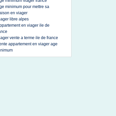
ge minimum viager france
ge minimum pour mettre sa
ison en viager
iager libre alpes
ppartement en viager ile de
ance
iager vente a terme ile de france
ente appartement en viager age
inimum