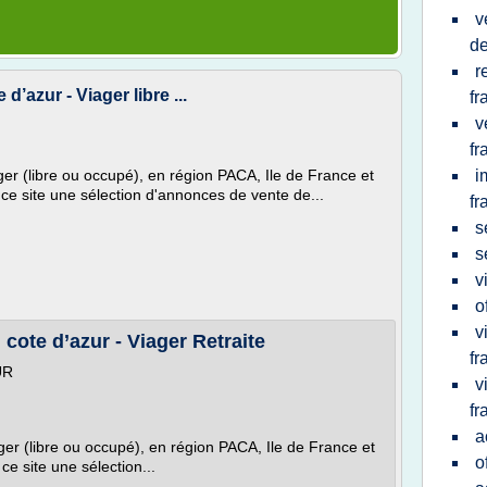
v
de
r
d’azur - Viager libre ...
fr
v
fr
er (libre ou occupé), en région PACA, Ile de France et
i
r ce site une sélection d'annonces de vente de...
fr
s
s
v
o
v
 cote d’azur - Viager Retraite
fr
UR
v
fr
a
ger (libre ou occupé), en région PACA, Ile de France et
o
 ce site une sélection...