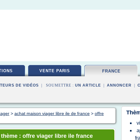
TIONS
VENTE PARIS
FRANCE
TEURS DE VIDÉOS
| SOUMETTRE :
UN ARTICLE
|
ANNONCER
|
Thèm
iager
>
achat maison viager libre ile de france
>
offre
v
a
thème : offre viager libre ile france
fr