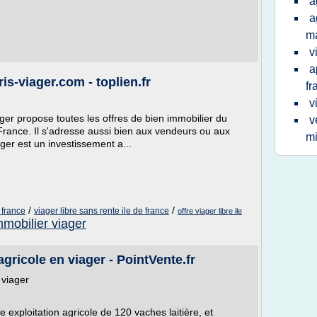
a
a
ma
v
a
ris-viager.com - toplien.fr
fr
v
ger propose toutes les offres de bien immobilier du
v
France. Il s'adresse aussi bien aux vendeurs ou aux
m
ger est un investissement a...
/
/
 france
viager libre sans rente ile de france
offre viager libre ile
mmobilier viager
gricole en viager - PointVente.fr
 viager
 exploitation agricole de 120 vaches laitière, et