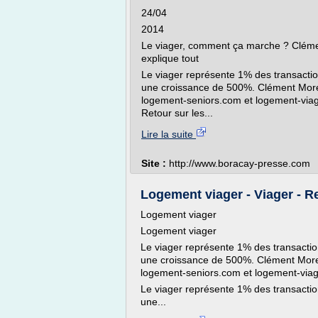
24/04
2014
Le viager, comment ça marche ? Clémen
explique tout
Le viager représente 1% des transaction
une croissance de 500%. Clément Morea
logement-seniors.com et logement-viag
Retour sur les...
Lire la suite
Site :
http://www.boracay-presse.com
Logement viager - Viager - Re
Logement viager
Logement viager
Le viager représente 1% des transaction
une croissance de 500%. Clément Morea
logement-seniors.com et logement-viag
Le viager représente 1% des transaction
une...