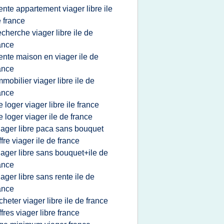
ente appartement viager libre ile
 france
echerche viager libre ile de
ance
ente maison en viager ile de
ance
mmobilier viager libre ile de
ance
e loger viager libre ile france
e loger viager ile de france
iager libre paca sans bouquet
ffre viager ile de france
iager libre sans bouquet+ile de
ance
iager libre sans rente ile de
ance
cheter viager libre ile de france
ffres viager libre france