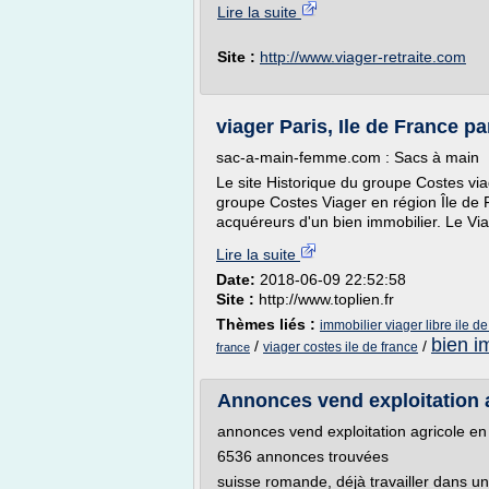
Lire la suite
Site :
http://www.viager-retraite.com
viager Paris, Ile de France pa
sac-a-main-femme.com : Sacs à main
Le site Historique du groupe Costes via
groupe Costes Viager en région Île de 
acquéreurs d'un bien immobilier. Le Via
Lire la suite
Date:
2018-06-09 22:52:58
Site :
http://www.toplien.fr
Thèmes liés :
immobilier viager libre ile de
bien i
/
/
viager costes ile de france
france
Annonces vend exploitation a
annonces vend exploitation agricole en
6536 annonces trouvées
suisse romande, déjà travailler dans une