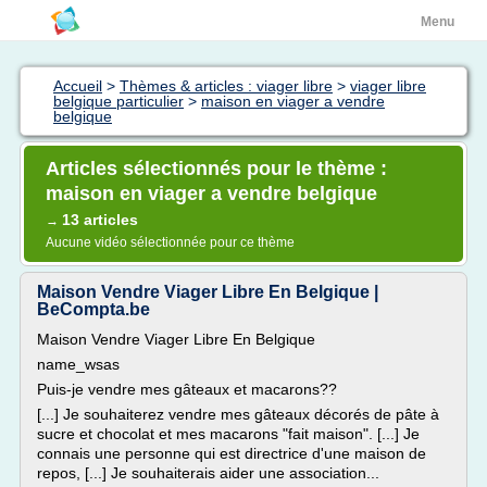
Menu
Accueil
>
Thèmes & articles : viager libre
>
viager libre
belgique particulier
>
maison en viager a vendre
belgique
Articles sélectionnés pour le thème :
maison en viager a vendre belgique
13 articles
→
Aucune vidéo sélectionnée pour ce thème
Maison Vendre Viager Libre En Belgique |
BeCompta.be
Maison Vendre Viager Libre En Belgique
name_wsas
Puis-je vendre mes gâteaux et macarons??
[...] Je souhaiterez vendre mes gâteaux décorés de pâte à
sucre et chocolat et mes macarons "fait maison". [...] Je
connais une personne qui est directrice d'une maison de
repos, [...] Je souhaiterais aider une association...