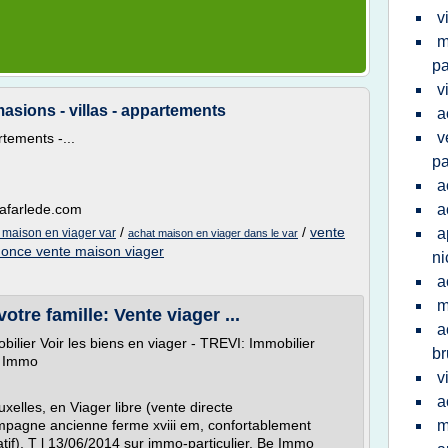
v
m
pa
v
asions - villas - appartements
a
v
tements -...
pa
a
lafarlede.com
a
/
/
vente
a
 maison en viager var
achat maison en viager dans le var
once vente maison viager
ni
a
m
tre famille: Vente viager ...
a
obilier Voir les biens en viager - TREVI: Immobilier
br
a Immo
v
a
uxelles, en Viager libre (vente directe
ampagne ancienne ferme xviii em, confortablement
m
atif), T l 13/06/2014 sur immo-particulier. Be Immo