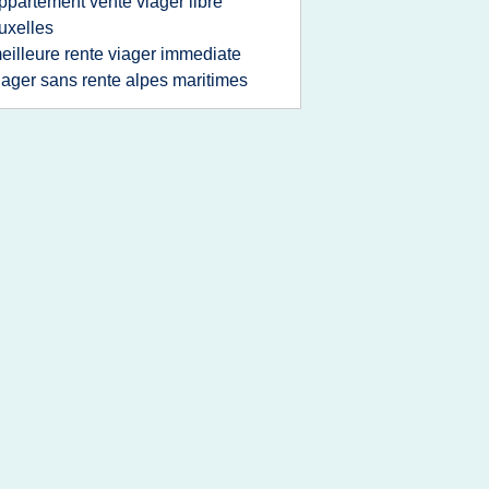
ppartement vente viager libre
uxelles
eilleure rente viager immediate
iager sans rente alpes maritimes