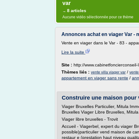
var
8 articles
→
Aucune vidéo sélectionnée pour ce thème
Annonces achat en viager Var - m
Vente en viager dans le Var - 83 - appar
Lire la suite
Site :
http://www.cabinetfoncierconseil-
Thèmes liés :
/
vente villa viager var
vente
appartement en viager sans rente
/
ann
Construire une maison pour vo
Viager Bruxelles Particulier, Mitula Imm
Bruxelles Viager Libre Bruxelles, Mitul
Viager libre bruxelles - Trovit
Accueil - Viagerbel, expert du viager Br
possible)particulier vend maison de c
restaur e (prestation haut niveau qualit