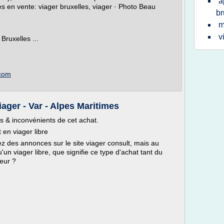
a
es en vente: viager bruxelles, viager · Photo Beau
br
m
v
Bruxelles ...
.com
iager - Var - Alpes Maritimes
s & inconvénients de cet achat.
en viager libre
z des annonces sur le site viager consult, mais au
un viager libre, que signifie ce type d'achat tant du
eur ?