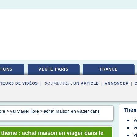
TIONS
VENTE PARIS
FRANCE
TEURS DE VIDÉOS
| SOUMETTRE :
UN ARTICLE
|
ANNONCER
|
Thèm
bre
>
var viager libre
>
achat maison en viager dans
v
v
e thème : achat maison en viager dans le
v