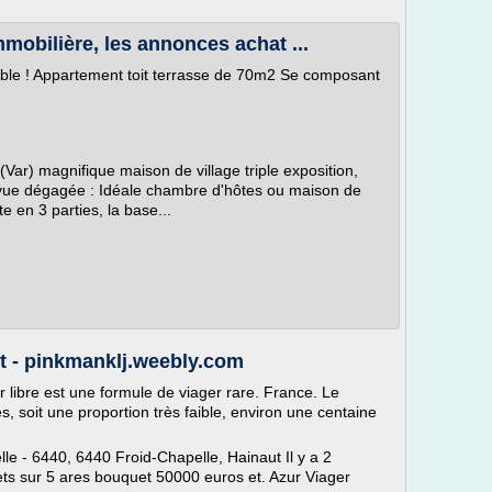
bilière, les annonces achat ...
e ! Appartement toit terrasse de 70m2 Se composant
r) magnifique maison de village triple exposition,
e, vue dégagée : Idéale chambre d'hôtes ou maison de
te en 3 parties, la base...
t - pinkmanklj.weebly.com
er libre est une formule de viager rare. France. Le
, soit une proportion très faible, environ une centaine
lle - 6440, 6440 Froid-Chapelle, Hainaut Il y a 2
ets sur 5 ares bouquet 50000 euros et. Azur Viager