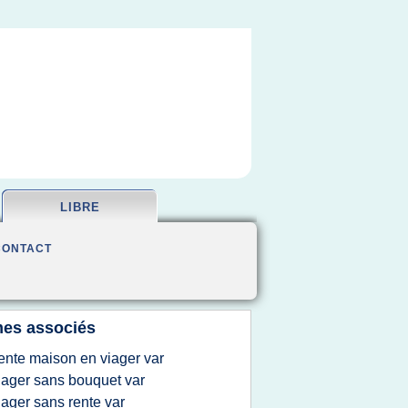
LIBRE
CONTACT
es associés
ente maison en viager var
iager sans bouquet var
iager sans rente var