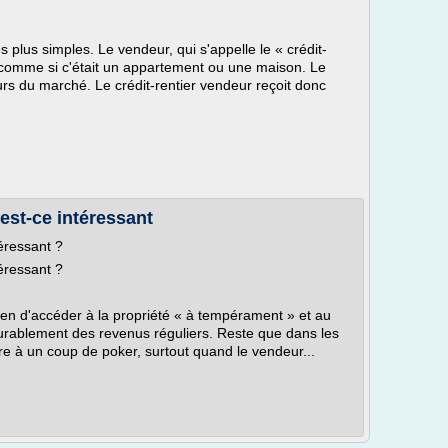
es plus simples. Le vendeur, qui s'appelle le « crédit-
e comme si c'était un appartement ou une maison. Le
urs du marché. Le crédit-rentier vendeur reçoit donc
est-ce intéressant
éressant ?
éressant ?
yen d'accéder à la propriété « à tempérament » et au
rablement des revenus réguliers. Reste que dans les
re à un coup de poker, surtout quand le vendeur...